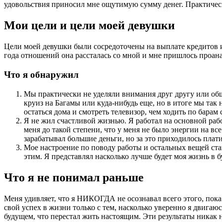
удовольствия приносил мне ощутимую сумму денег. Практическ
Мои цели и цели моей девушки
Цели моей девушки были сосредоточены на выплате кредитов и 
года отношений она рассталась со мной и мне пришлось проан
Что я обнаружил
Мы практически не уделяли внимания друг другу или общ
круиз на Багамы или куда-нибудь еще, но в итоге мы так
остаться дома и смотреть телевизор, чем ходить по барам
Я не жил счастливой жизнью. Я работал на основной работ
меня до такой степени, что у меня не было энергии на в
зарабатывал большие деньги, но за это приходилось плат
Мое настроение по поводу работы и остальных вещей стан
этим. Я представлял насколько лучше будет моя жизнь в 
Что я не понимал раньше
Меня удивляет, что я НИКОГДА не осознавал всего этого, пока 
свой успех в жизни только с тем, насколько уверенно я двигаюс
будущем, что перестал жить настоящим. Эти результаты никак не