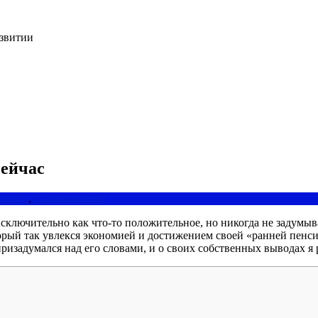
азвитии
сейчас
оветы
,
Саморазвитие
лючительно как что-то положительное, но никогда не задумыва
орый так увлекся экономией и достижением своей «ранней пенси
призадумался над его словами, и о своих собственных выводах я 