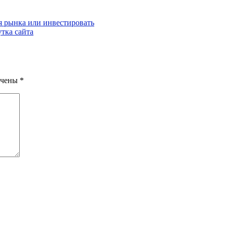
я рынка или инвестировать
тка сайта
ечены
*