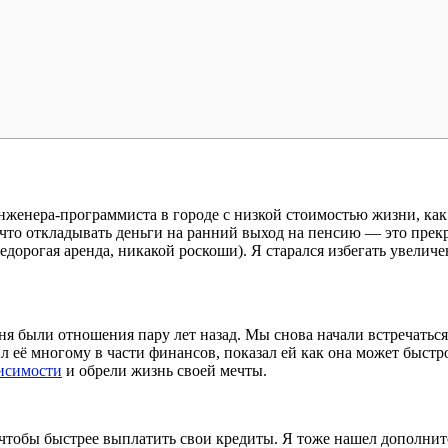
нженера-программиста в городе с низкой стоимостью жизни, как и
, что откладывать деньги на ранний выход на пенсию — это прек
дорогая аренда, никакой роскоши). Я старался избегать увеличе
еня были отношения пару лет назад. Мы снова начали встречаться
л её многому в части финансов, показал ей как она может быстр
исимости
и обрели жизнь своей мечты.
, чтобы быстрее выплатить свои кредиты. Я тоже нашел дополни