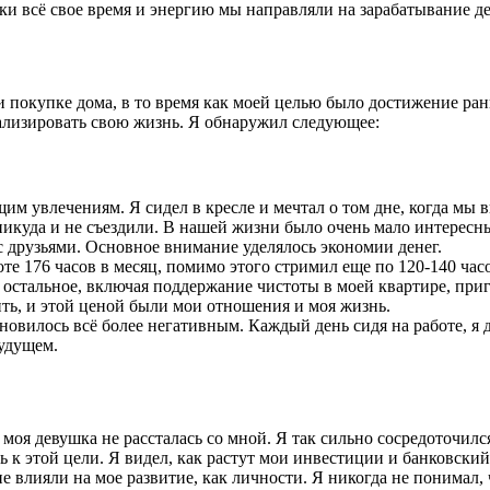
и всё свое время и энергию мы направляли на зарабатывание де
покупке дома, в то время как моей целью было достижение ранне
ализировать свою жизнь. Я обнаружил следующее:
им увлечениям. Я сидел в кресле и мечтал о том дне, когда мы 
 никуда и не съездили. В нашей жизни было очень мало интересн
 с друзьями. Основное внимание уделялось экономии денег.
е 176 часов в месяц, помимо этого стримил еще по 120-140 часов
се остальное, включая поддержание чистоты в моей квартире, при
ить, и этой ценой были мои отношения и моя жизнь.
овилось всё более негативным. Каждый день сидя на работе, я д
будущем.
моя девушка не рассталась со мной. Я так сильно сосредоточилс
ь к этой цели. Я видел, как растут
мои инвестиции
и банковский 
 влияли на мое развитие, как личности. Я никогда не понимал, ч