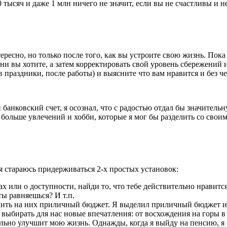
 тысяч и даже 1 млн ничего не значит, если вы не счастливы и н
ресно, но только после того, как вы устроите свою жизнь. Пок
ни вы хотите, а затем корректировать свой уровень сбережений и
 праздники, после работы) и выясните что вам нравится и без че
 банковский счет, я осознал, что с радостью отдал бы значитель
и больше увлечений и хобби, которые я мог бы разделить со св
я стараюсь придерживаться 2-х простых установок:
ах или о доступности, найди то, что тебе действительно нравитс
ты равняешься? И т.п.
елить на них приличный бюджет. Я выделил приличный бюджет 
 выбирать для нас новые впечатления: от восхождения на горы в
льно улучшит мою жизнь. Однажды, когда я выйду на пенсию, я бу