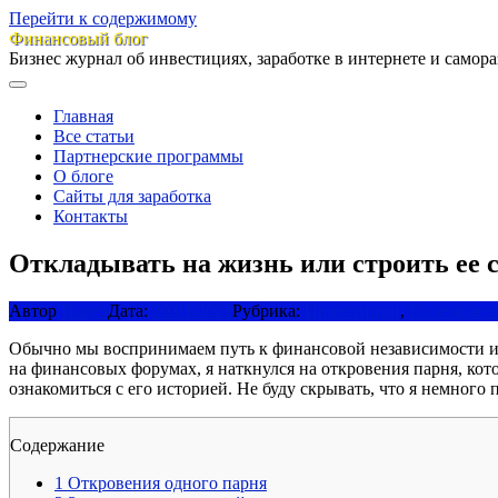
Перейти к содержимому
Финансовый блог
Бизнес журнал об инвестициях, заработке в интернете и самор
Главная
Все статьи
Партнерские программы
О блоге
Сайты для заработка
Контакты
Откладывать на жизнь или строить ее 
Автор
Павел
Дата:
20/01/2021
Рубрика:
Инвестиции
,
Полезные с
Обычно мы воспринимаем путь к финансовой независимости иск
на финансовых форумах, я наткнулся на откровения парня, кот
ознакомиться с его историей. Не буду скрывать, что я немного 
Содержание
1
Откровения одного парня