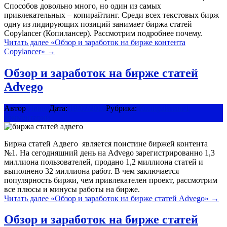
Способов довольно много, но один из самых
привлекательных – копирайтинг. Среди всех текстовых бирж
одну из лидирующих позиций занимает биржа статей
Copylancer (Копилансер). Рассмотрим подробнее почему.
Читать далее
«Обзор и заработок на бирже контента
Copylancer»
→
Обзор и заработок на бирже статей
Advego
Автор
Павел
Дата:
19/07/2016
Рубрика:
Копирайтинг
1
комментарий
Биржа статей Адвего является поистине биржей контента
№1. На сегодняшний день на Advego зарегистрированно 1,3
миллиона пользователей, продано 1,2 миллиона статей и
выполнено 32 миллиона работ. В чем заключается
популярность биржи, чем привлекателен проект, рассмотрим
все плюсы и минусы работы на бирже.
Читать далее
«Обзор и заработок на бирже статей Advego»
→
Обзор и заработок на бирже статей