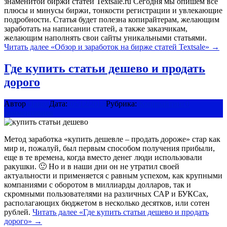
знаменитой биржи статей Textsale.ru Сегодня мы опишем все
плюсы и минусы биржи, тонкости регистрации и увлекающие
подробности. Статья будет полезна копирайтерам, желающим
заработать на написании статей, а также заказчикам,
желающим наполнять свои сайты уникальными статьями.
Читать далее
«Обзор и заработок на бирже статей Textsale»
→
Где купить статьи дешево и продать
дорого
Автор
Павел
Дата:
05/12/2015
Рубрика:
Копирайтинг
0
комментариев
Метод заработка «купить дешевле – продать дороже» стар как
мир и, пожалуй, был первым способом получения прибыли,
еще в те времена, когда вместо денег люди использовали
ракушки. 🙂 Но и в наши дни он не утратил своей
актуальности и применяется с равным успехом, как крупными
компаниями с оборотом в миллиарды долларов, так и
скромными пользователями на различных САР и БУКСах,
располагающих бюджетом в несколько десятков, или сотен
рублей.
Читать далее
«Где купить статьи дешево и продать
дорого»
→