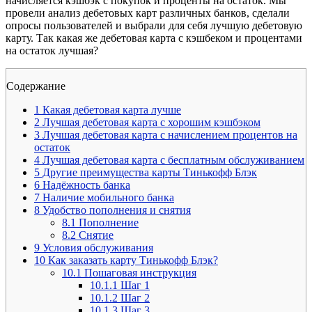
начисляется кэшбэк с покупок и проценты на остаток. Мы
провели анализ дебетовых карт различных банков, сделали
опросы пользователей и выбрали для себя лучшую дебетовую
карту. Так какая же дебетовая карта с кэшбеком и процентами
на остаток лучшая?
Содержание
1
Какая дебетовая карта лучше
2
Лучшая дебетовая карта с хорошим кэшбэком
3
Лучшая дебетовая карта с начислением процентов на
остаток
4
Лучшая дебетовая карта с бесплатным обслуживанием
5
Другие преимущества карты Тинькофф Блэк
6
Надёжность банка
7
Наличие мобильного банка
8
Удобство пополнения и снятия
8.1
Пополнение
8.2
Снятие
9
Условия обслуживания
10
Как заказать карту Тинькофф Блэк?
10.1
Пошаговая инструкция
10.1.1
Шаг 1
10.1.2
Шаг 2
10.1.3
Шаг 3