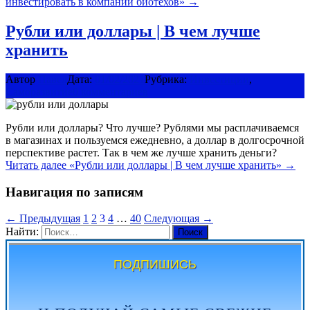
инвестировать в компании биотехов»
→
Рубли или доллары | В чем лучше
хранить
Автор
Павел
Дата:
01/02/2021
Рубрика:
Инвестиции
,
Саморазвитие
0 комментариев
Рубли или доллары? Что лучше? Рублями мы расплачиваемся
в магазинах и пользуемся ежедневно, а доллар в долгосрочной
перспективе растет. Так в чем же лучше хранить деньги?
Читать далее
«Рубли или доллары | В чем лучше хранить»
→
Навигация по записям
← Предыдущая
1
2
3
4
…
40
Следующая →
Найти:
ПОДПИШИСЬ