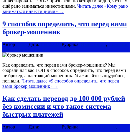
инвестировать. ТОП-7 признаков, по которым видно, что вам
ещё рано заниматься инвестициями.
Читать далее
«​Кому рано
заниматься инвестициями»
→
9 способов определить, что перед вами
брокер-мошенник
Автор
Павел
Дата:
15/02/2021
Рубрика:
Инвестиции
,
Полезные
советы
0 комментариев
Как определить, что перед вами брокер-мошенник? Мы
собрали для вас ТОП-9 способов определить, что перед вами
не брокер, а настоящий мошенник. Усаживайтесь поудобнее,
погнали.
Читать далее
«9 способов определить, что перед
вами брокер-мошенник»
→
Как сделать перевод до 100 000 рублей
без комиссии и что такое система
быстрых платежей
Автор
Павел
Дата:
15/02/2021
Рубрика:
Полезные советы
,