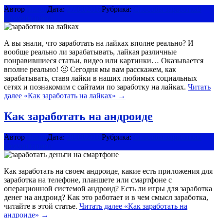
Автор
Павел
Дата:
27/08/2016
Рубрика:
Способы заработка
9
комментариев
А вы знали, что заработать на лайках вполне реально? И
вообще реально ли зарабатывать, лайкая различные
понравившиеся статьи, видео или картинки… Оказывается
вполне реально! 🙂 Сегодня мы вам расскажем, как
зарабатывать, ставя лайки в наших любимых социальных
сетях и познакомим с сайтами по заработку на лайках.
Читать
далее
«Как заработать на лайках»
→
Как заработать на андроиде
Автор
Павел
Дата:
20/08/2016
Рубрика:
Способы заработка
7
комментариев
Как заработать на своем андроиде, какие есть приложения для
заработка на телефоне, планшете или смартфоне с
операционной системой андроид? Есть ли игры для заработка
денег на андроид? Как это работает и в чем смысл заработка,
читайте в этой статье.
Читать далее
«Как заработать на
андроиде»
→