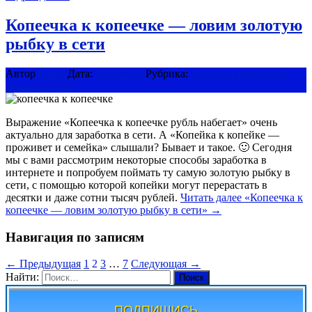
Копеечка к копеечке — ловим золотую
рыбку в сети
Автор
Павел
Дата:
18/06/2016
Рубрика:
Способы заработка
0
комментариев
Выражение «Копеечка к копеечке рубль набегает» очень
актуально для заработка в сети. А «Копейка к копейке —
проживет и семейка» слышали? Бывает и такое. 🙂 Сегодня
мы с вами рассмотрим некоторые способы заработка в
интернете и попробуем поймать ту самую золотую рыбку в
сети, с помощью которой копейки могут перерастать в
десятки и даже сотни тысяч рублей.
Читать далее
«Копеечка к
копеечке — ловим золотую рыбку в сети»
→
Навигация по записям
← Предыдущая
1
2
3
…
7
Следующая →
Найти:
ПОДПИШИСЬ